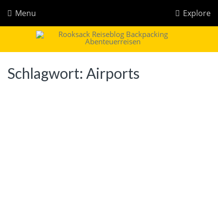
Menu
Explore
Rooksack
Reiseblog für Backpacking in Europa und der Welt
Schlagwort:
Airports