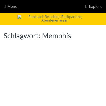
Menu
Explore
Rooksack
Reiseblog für Backpacking in Europa und der Welt
Schlagwort:
Memphis