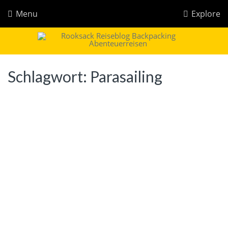
Menu
Explore
Rooksack
Reiseblog für Backpacking in Europa und der Welt
Schlagwort:
Parasailing