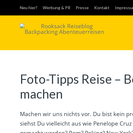
Neu hier?
Werbung & PR
Presse
Kontakt
Impress
Rooksack
Reiseblog für
Backpacking in
Europa und der Welt
Foto-Tipps Reise – 
machen
Machen wir uns nichts vor. Du bist kein pr
siehst Du vielleicht aus wie Penelope Cruz
gemacht worden? Rom? Peking? New York