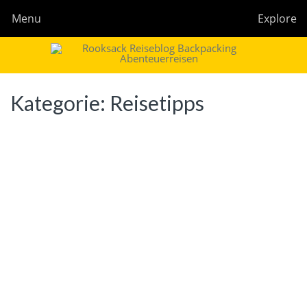
Menu
Explore
Rooksack
Reiseblog für Backpacking in Europa und der Welt
Kategorie:
Reisetipps