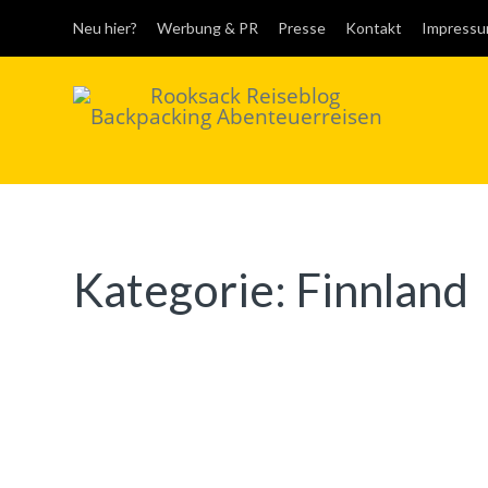
Neu hier?
Werbung & PR
Presse
Kontakt
Impress
Rooksack
Reiseblog für
Backpacking in
Europa und der Welt
Kategorie:
Finnland