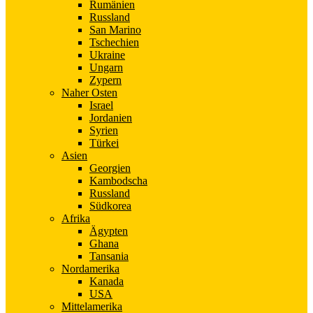
Rumänien
Russland
San Marino
Tschechien
Ukraine
Ungarn
Zypern
Naher Osten
Israel
Jordanien
Syrien
Türkei
Asien
Georgien
Kambodscha
Russland
Südkorea
Afrika
Ägypten
Ghana
Tansania
Nordamerika
Kanada
USA
Mittelamerika