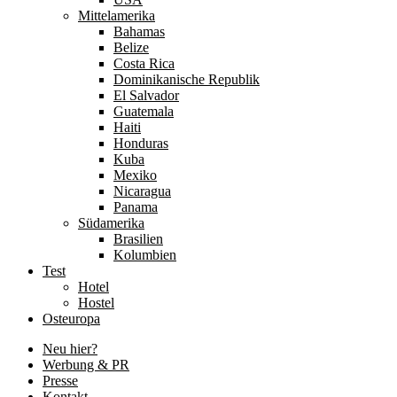
Mittelamerika
Bahamas
Belize
Costa Rica
Dominikanische Republik
El Salvador
Guatemala
Haiti
Honduras
Kuba
Mexiko
Nicaragua
Panama
Südamerika
Brasilien
Kolumbien
Test
Hotel
Hostel
Osteuropa
Neu hier?
Werbung & PR
Presse
Kontakt