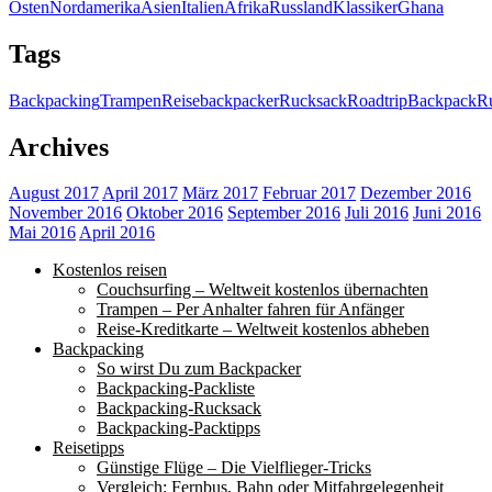
Osten
Nordamerika
Asien
Italien
Afrika
Russland
Klassiker
Ghana
Tags
Backpacking
Trampen
Reise
backpacker
Rucksack
Roadtrip
Backpack
Ru
Archives
August 2017
April 2017
März 2017
Februar 2017
Dezember 2016
November 2016
Oktober 2016
September 2016
Juli 2016
Juni 2016
Mai 2016
April 2016
Kostenlos reisen
Couchsurfing – Weltweit kostenlos übernachten
Trampen – Per Anhalter fahren für Anfänger
Reise-Kreditkarte – Weltweit kostenlos abheben
Backpacking
So wirst Du zum Backpacker
Backpacking-Packliste
Backpacking-Rucksack
Backpacking-Packtipps
Reisetipps
Günstige Flüge – Die Vielflieger-Tricks
Vergleich: Fernbus, Bahn oder Mitfahrgelegenheit