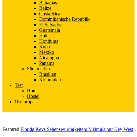
Bahamas
Belize
Costa Rica
Dominikanische Republik
El Salvador
Guatemala
Haiti
Honduras
Kuba
Mexiko
Nicaragua
Panama
Südamerika
Brasilien
Kolumbien
Test
Hotel
Hostel
Osteuropa
Featured
Florida Keys Sehenswürdigkeiten: Mehr als nur Key West