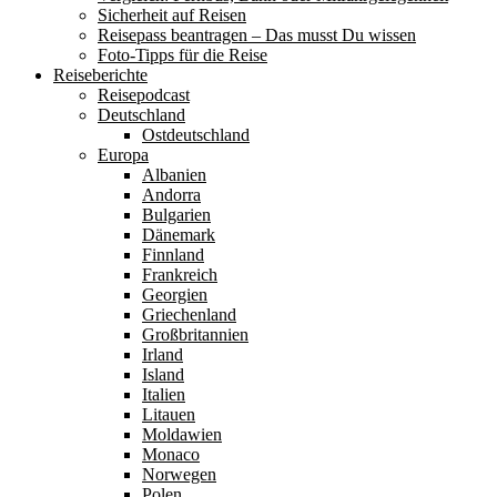
Sicherheit auf Reisen
Reisepass beantragen – Das musst Du wissen
Foto-Tipps für die Reise
Reiseberichte
Reisepodcast
Deutschland
Ostdeutschland
Europa
Albanien
Andorra
Bulgarien
Dänemark
Finnland
Frankreich
Georgien
Griechenland
Großbritannien
Irland
Island
Italien
Litauen
Moldawien
Monaco
Norwegen
Polen