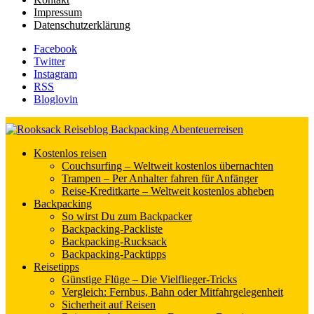
Impressum
Datenschutzerklärung
Facebook
Twitter
Instagram
RSS
Bloglovin
Rooksack
Kostenlos reisen
Couchsurfing – Weltweit kostenlos übernachten
Reiseblog für Backpacking in Europa und der Welt
Trampen – Per Anhalter fahren für Anfänger
Reise-Kreditkarte – Weltweit kostenlos abheben
Backpacking
So wirst Du zum Backpacker
Backpacking-Packliste
Backpacking-Rucksack
Backpacking-Packtipps
Reisetipps
Günstige Flüge – Die Vielflieger-Tricks
Vergleich: Fernbus, Bahn oder Mitfahrgelegenheit
Sicherheit auf Reisen