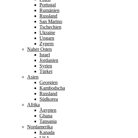
Portugal
Rumänien
Russland
San Marino
Tschechien
Ukraine
Ungarn
Zypern
Naher Osten
Israel
Jordanien
Syrien
Türkei
Asien
Georgien
Kambodscha
Russland
Südkorea
Afrika
Ägypten
Ghana
Tansania
Nordamerika
Kanada
USA