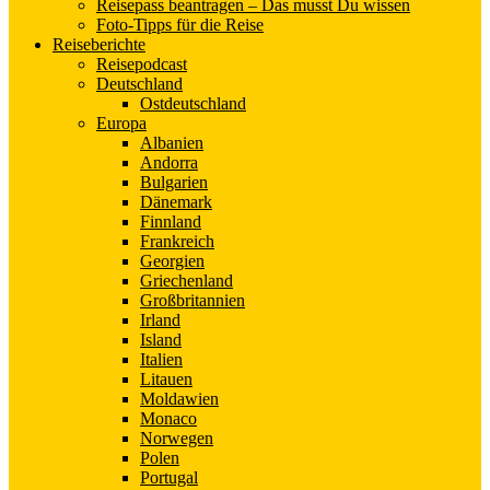
Reisepass beantragen – Das musst Du wissen
Foto-Tipps für die Reise
Reiseberichte
Reisepodcast
Deutschland
Ostdeutschland
Europa
Albanien
Andorra
Bulgarien
Dänemark
Finnland
Frankreich
Georgien
Griechenland
Großbritannien
Irland
Island
Italien
Litauen
Moldawien
Monaco
Norwegen
Polen
Portugal