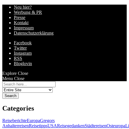
Neu hier?
Werbung & PR
Presse
Kontakt
Impressum
Datenschutzerklärung
Facebook
Twitter
Instagram
RSS
Bloglovin
Explore
Close
Menu
Close
Search
for:
Categories
Reiseberichte
Europa
Gregors
Anhalterreisen
Reisetipps
USA
Reisegedanken
Städtereisen
Osteuropa
L