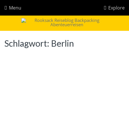
Menu
Explore
Rooksack
Reiseblog für Backpacking in Europa und der Welt
Schlagwort:
Berlin