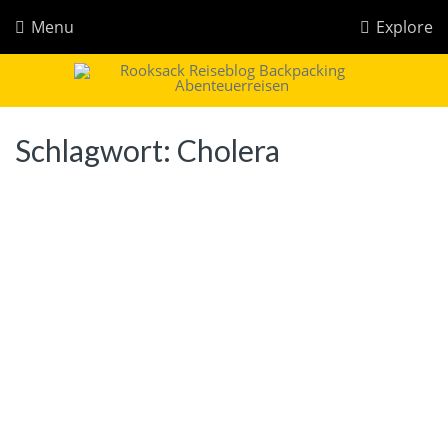
Menu
Explore
Rooksack
Reiseblog für Backpacking in Europa und der Welt
Schlagwort:
Cholera