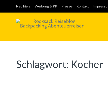
Neu hier?
Werbung & PR
Presse
Kontakt
Impress
Rooksack
Reiseblog für
Backpacking in
Europa und der Welt
Schlagwort:
Kocher