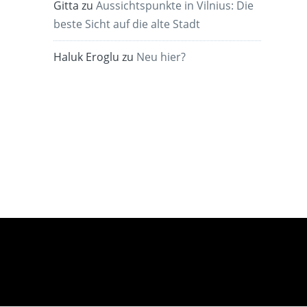
Gitta
zu
Aussichtspunkte in Vilnius: Die
beste Sicht auf die alte Stadt
Haluk Eroglu
zu
Neu hier?