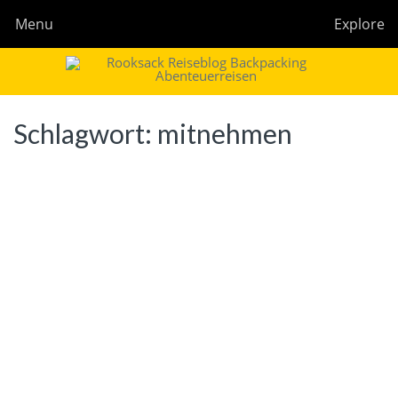
Menu
Explore
Rooksack
Reiseblog für Backpacking in Europa und der Welt
Schlagwort:
mitnehmen