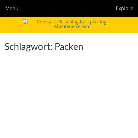
Menu
Explore
Rooksack
Reiseblog für Backpacking in Europa und der Welt
Schlagwort:
Packen