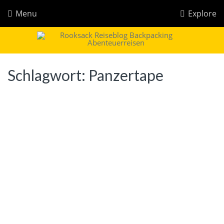
Menu
Explore
Rooksack
Reiseblog für Backpacking in Europa und der Welt
Schlagwort:
Panzertape