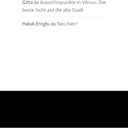
Gitta
zu
Aussichtspunkte in Vilnius: Die
beste Sicht auf die alte Stadt
Haluk Eroglu
zu
Neu hier?