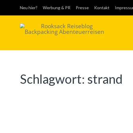
Neu hier?
Werbung & PR
Presse
Kontakt
Impress
Rooksack
Reiseblog für
Backpacking in
Europa und der Welt
Schlagwort:
strand