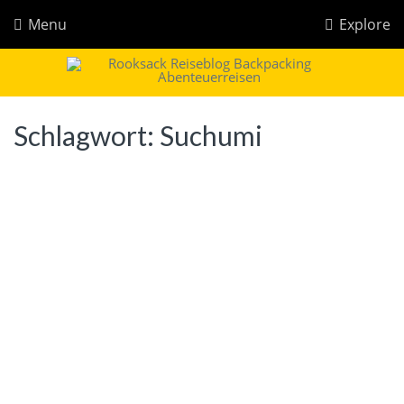
Menu
Explore
Rooksack
Reiseblog für Backpacking in Europa und der Welt
Schlagwort:
Suchumi