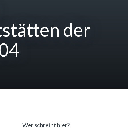
stätten der
004
Wer schreibt hier?