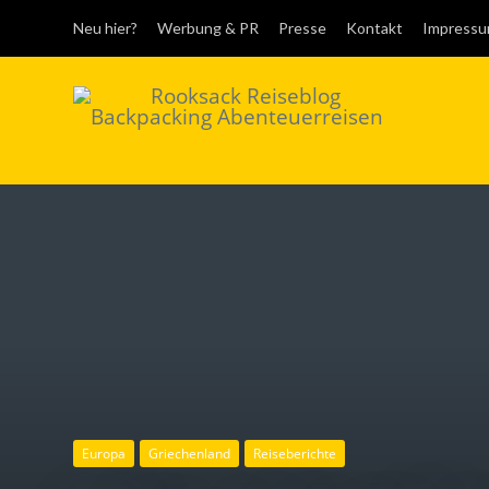
Neu hier?
Werbung & PR
Presse
Kontakt
Impress
Rooksack
Reiseblog für
Backpacking in
Europa und der Welt
Europa
Griechenland
Reiseberichte