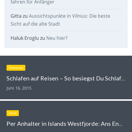
fahren für Anfänger
Gitta
zu
Aussichtspunkte in Vilnius: Die beste
Sicht auf die alte Stadt
Haluk Eroglu
zu
Neu hier?
Previous
Schlafen auf Reisen – So besiegst Du Schlafprobleme in Flugzeug, Zug und Bus
Juni 16, 2015
Next
Per Anhalter in Islands Westfjorde: Ans Ende der Welt