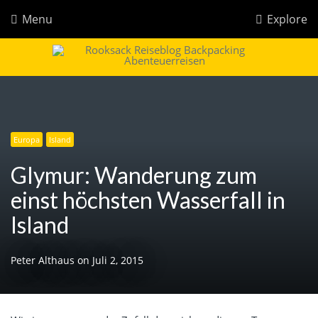
Menu
Explore
Rooksack
Reiseblog für Backpacking in Europa und der Welt
Europa
Island
Glymur: Wanderung zum
einst höchsten Wasserfall in
Island
Peter Althaus
on
Juli 2, 2015