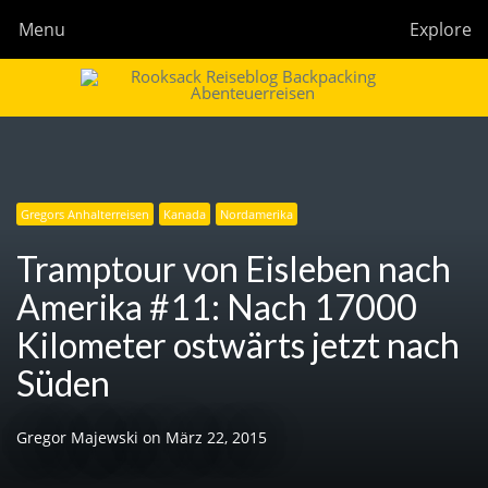
Menu
Explore
Rooksack
Reiseblog für Backpacking in Europa und der Welt
Gregors Anhalterreisen
Kanada
Nordamerika
Tramptour von Eisleben nach
Amerika #11: Nach 17000
Kilometer ostwärts jetzt nach
Süden
Gregor Majewski
on
März 22, 2015