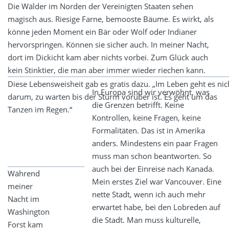
Die Wälder im Norden der Vereinigten Staaten sehen
magisch aus. Riesige Farne, bemooste Bäume. Es wirkt, als
könne jeden Moment ein Bär oder Wolf oder Indianer
hervorspringen. Können sie sicher auch. In meiner Nacht,
dort im Dickicht kam aber nichts vorbei. Zum Glück auch
kein Stinktier, die man aber immer wieder riechen kann.
Diese Lebensweisheit gab es gratis dazu. „Im Leben geht es nic
In Europa sind wir verwöhnt, was
darum, zu warten bis der Sturm vorüber ist. Es geht um das
die Grenzen betrifft. Keine
Tanzen im Regen.“
Kontrollen, keine Fragen, keine
Formalitäten. Das ist in Amerika
anders. Mindestens ein paar Fragen
muss man schon beantworten. So
auch bei der Einreise nach Kanada.
Während
Mein erstes Ziel war Vancouver. Eine
meiner
nette Stadt, wenn ich auch mehr
Nacht im
erwartet habe, bei den Lobreden auf
Washington
die Stadt. Man muss kulturelle,
Forst kam