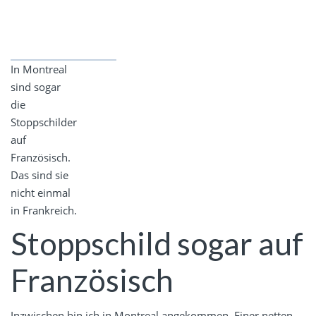
In Montreal
sind sogar
die
Stoppschilder
auf
Französisch.
Das sind sie
nicht einmal
in Frankreich.
Stoppschild sogar auf
Französisch
Inzwischen bin ich in Montreal angekommen. Einer netten,