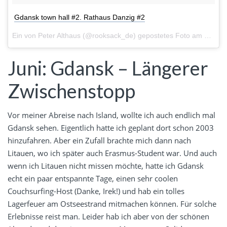
Gdansk town hall #2. Rathaus Danzig #2
Ein von Peter Althaus (@rooksack_de) gepostetes Foto am
28. Ju
Juni: Gdansk – Längerer
Zwischenstopp
Vor meiner Abreise nach Island, wollte ich auch endlich mal
Gdansk sehen. Eigentlich hatte ich geplant dort schon 2003
hinzufahren. Aber ein Zufall brachte mich dann nach
Litauen, wo ich später auch Erasmus-Student war. Und auch
wenn ich Litauen nicht missen möchte, hatte ich Gdansk
echt ein paar entspannte Tage, einen sehr coolen
Couchsurfing-Host (Danke, Irek!) und hab ein tolles
Lagerfeuer am Ostseestrand mitmachen können. Für solche
Erlebnisse reist man. Leider hab ich aber von der schönen