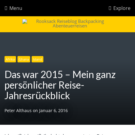
Menu
Explore
Rooksack
Reiseblog für Backpacking in Europa und der Welt
Afrika
Ghana
Island
Das war 2015 – Mein ganz
persönlicher Reise-
Jahresrückblick
Peter Althaus
on
Januar 6, 2016