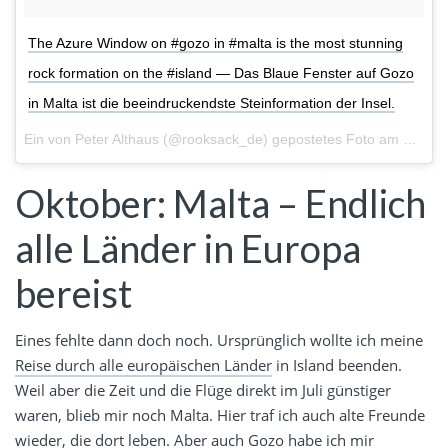
The Azure Window on #gozo in #malta is the most stunning
rock formation on the #island — Das Blaue Fenster auf Gozo
in Malta ist die beeindruckendste Steinformation der Insel.
Ein von Peter Althaus (@rooksack_de) gepostetes Foto am
29. Ok
Oktober: Malta – Endlich
alle Länder in Europa
bereist
Eines fehlte dann doch noch. Ursprünglich wollte ich meine
Reise durch alle europäischen Länder
in Island beenden.
Weil aber die Zeit und die Flüge direkt im Juli günstiger
waren, blieb mir noch Malta. Hier traf ich auch alte Freunde
wieder, die dort leben. Aber auch Gozo habe ich mir