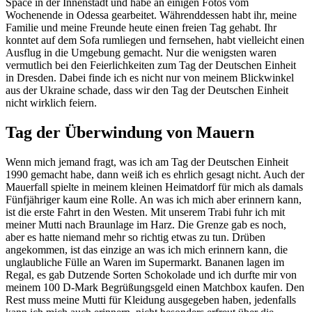
Space in der Innenstadt und habe an einigen Fotos vom
Wochenende in Odessa gearbeitet. Währenddessen habt ihr, meine
Familie und meine Freunde heute einen freien Tag gehabt. Ihr
konntet auf dem Sofa rumliegen und fernsehen, habt vielleicht einen
Ausflug in die Umgebung gemacht. Nur die wenigsten waren
vermutlich bei den Feierlichkeiten zum Tag der Deutschen Einheit
in Dresden. Dabei finde ich es nicht nur von meinem Blickwinkel
aus der Ukraine schade, dass wir den Tag der Deutschen Einheit
nicht wirklich feiern.
Tag der Überwindung von Mauern
Wenn mich jemand fragt, was ich am Tag der Deutschen Einheit
1990 gemacht habe, dann weiß ich es ehrlich gesagt nicht. Auch der
Mauerfall spielte in meinem kleinen Heimatdorf für mich als damals
Fünfjähriger kaum eine Rolle. An was ich mich aber erinnern kann,
ist die erste Fahrt in den Westen. Mit unserem Trabi fuhr ich mit
meiner Mutti nach Braunlage im Harz. Die Grenze gab es noch,
aber es hatte niemand mehr so richtig etwas zu tun. Drüben
angekommen, ist das einzige an was ich mich erinnern kann, die
unglaubliche Fülle an Waren im Supermarkt. Bananen lagen im
Regal, es gab Dutzende Sorten Schokolade und ich durfte mir von
meinem 100 D-Mark Begrüßungsgeld einen Matchbox kaufen. Den
Rest muss meine Mutti für Kleidung ausgegeben haben, jedenfalls