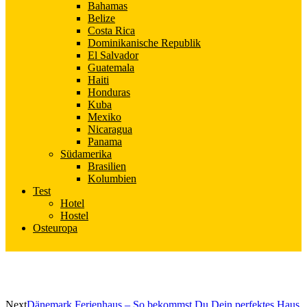
Bahamas
Belize
Costa Rica
Dominikanische Republik
El Salvador
Guatemala
Haiti
Honduras
Kuba
Mexiko
Nicaragua
Panama
Südamerika
Brasilien
Kolumbien
Test
Hotel
Hostel
Osteuropa
Next
Dänemark Ferienhaus – So bekommst Du Dein perfektes Haus