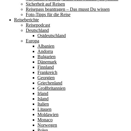
Sicherheit auf Reisen
Reisepass beantragen – Das musst Du wissen
Foto-Tipps für die Reise
Reiseberichte
Reisepodcast
Deutschland
Ostdeutschland
Europa
Albanien
Andorra
Bulgarien
Dänemark
Finnland
Frankreich
Georgien
Griechenland
Großbritannien
Irland
Island
Italien
Litauen
Moldawien
Monaco
Norwegen
Polen