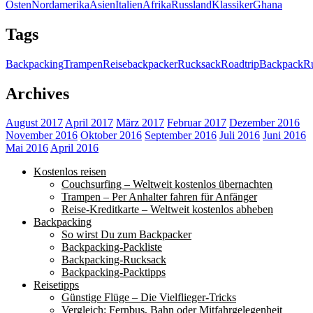
Osten
Nordamerika
Asien
Italien
Afrika
Russland
Klassiker
Ghana
Tags
Backpacking
Trampen
Reise
backpacker
Rucksack
Roadtrip
Backpack
Ru
Archives
August 2017
April 2017
März 2017
Februar 2017
Dezember 2016
November 2016
Oktober 2016
September 2016
Juli 2016
Juni 2016
Mai 2016
April 2016
Kostenlos reisen
Couchsurfing – Weltweit kostenlos übernachten
Trampen – Per Anhalter fahren für Anfänger
Reise-Kreditkarte – Weltweit kostenlos abheben
Backpacking
So wirst Du zum Backpacker
Backpacking-Packliste
Backpacking-Rucksack
Backpacking-Packtipps
Reisetipps
Günstige Flüge – Die Vielflieger-Tricks
Vergleich: Fernbus, Bahn oder Mitfahrgelegenheit