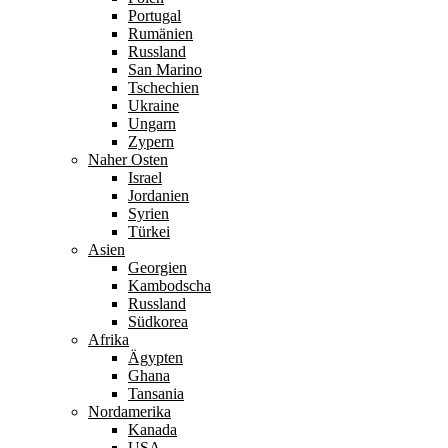
Portugal
Rumänien
Russland
San Marino
Tschechien
Ukraine
Ungarn
Zypern
Naher Osten
Israel
Jordanien
Syrien
Türkei
Asien
Georgien
Kambodscha
Russland
Südkorea
Afrika
Ägypten
Ghana
Tansania
Nordamerika
Kanada
USA