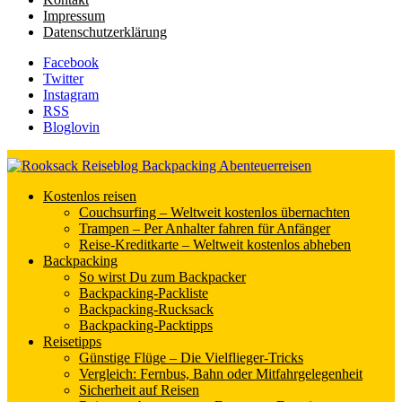
Impressum
Datenschutzerklärung
Facebook
Twitter
Instagram
RSS
Bloglovin
Rooksack
Kostenlos reisen
Couchsurfing – Weltweit kostenlos übernachten
Reiseblog für Backpacking in Europa und der Welt
Trampen – Per Anhalter fahren für Anfänger
Reise-Kreditkarte – Weltweit kostenlos abheben
Backpacking
So wirst Du zum Backpacker
Backpacking-Packliste
Backpacking-Rucksack
Backpacking-Packtipps
Reisetipps
Günstige Flüge – Die Vielflieger-Tricks
Vergleich: Fernbus, Bahn oder Mitfahrgelegenheit
Sicherheit auf Reisen