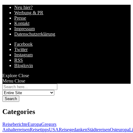
Neu hier?
Werbung & PR
Presse
Kontakt
Impressum
Datenschutzerklärung
Facebook
Twitter
Instagram
RSS
Bloglovin
Explore
Close
Menu
Close
Search
for:
Categories
Reiseberichte
Europa
Gregors
Anhalterreisen
Reisetipps
USA
Reisegedanken
Städtereisen
Osteuropa
L