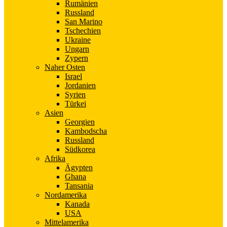
Rumänien
Russland
San Marino
Tschechien
Ukraine
Ungarn
Zypern
Naher Osten
Israel
Jordanien
Syrien
Türkei
Asien
Georgien
Kambodscha
Russland
Südkorea
Afrika
Ägypten
Ghana
Tansania
Nordamerika
Kanada
USA
Mittelamerika