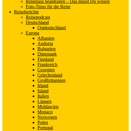
Reisepass beantragen – Das musst Du wissen
Foto-Tipps für die Reise
Reiseberichte
Reisepodcast
Deutschland
Ostdeutschland
Europa
Albanien
Andorra
Bulgarien
Dänemark
Finnland
Frankreich
Georgien
Griechenland
Großbritannien
Irland
Island
Italien
Litauen
Moldawien
Monaco
Norwegen
Polen
Portugal