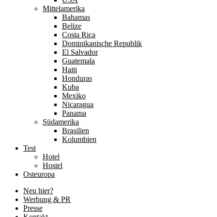
Mittelamerika
Bahamas
Belize
Costa Rica
Dominikanische Republik
El Salvador
Guatemala
Haiti
Honduras
Kuba
Mexiko
Nicaragua
Panama
Südamerika
Brasilien
Kolumbien
Test
Hotel
Hostel
Osteuropa
Neu hier?
Werbung & PR
Presse
Kontakt