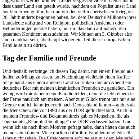
abgeschafft werden können. Leider vergessen viele in Deutschland,
dass unser Land erst geteilt wurde, nachdem ein Populist unser Land
ins Verderben geführt hat und wir den verbrecherischsten Krieg des
20. Jahrhunderts begonnen haben, bei dem Deutsche Millionen ihrer
Landsleute aufgrund von Religion, politischen Ansichten oder
Behinderungen getötet haben, nur um das dann auf nahezu den
gesamten Kontinent auszudehnen. Wir können am 3. Oktober also
auch dankbar sein, überhaupt wieder ein Teil dieser europäischen
Familie sein zu dürfen.
Tag der Familie und Freunde
Und deshalb verbringe ich diesen Tag damit, mit einem Freund aus
Italien zu Mittag zu essen, am Nachmittag vielleicht einen Kaffee
mit jemand aus einem anderen Land zu trinken und am Abend ein
deutsches Bier mit meinen ukrainischen Freunden zu genießen. Ein
wenig wird mir dabei meine Familie fehlen, denn die fehlt einem in
der Ferne natürlich am meisten. Aber zum Glück trennt uns nur eine
Grenze und ich kann jederzeit nach Deutschland fahren – anders als
die Menschen, die vor 1990 aus der DDR geflüchtet sind. Auch in
meinem Freundes- und Bekanntenkreis gab es Menschen, die als
sogenannte „Republikflüchtlinge“ die DDR verlassen haben. Und
wenn ich sie nach ihren Motiven gefragt habe, dann hätten das auch
meine sein können. Viele durften dafür ihre Familienmitglieder für
Jahre nicht sehen. Die Erleichterung erfolgte erst mit dem Mauerfall