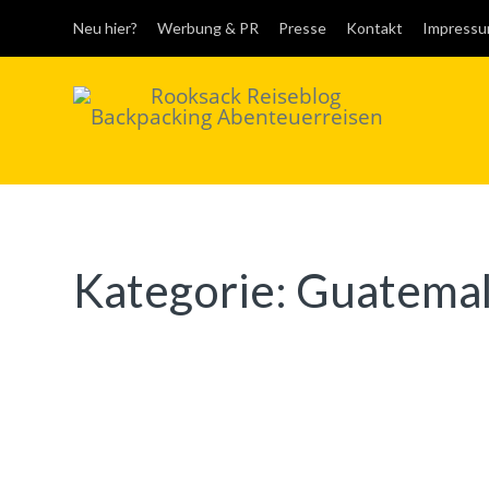
Neu hier?
Werbung & PR
Presse
Kontakt
Impress
Rooksack
Reiseblog für
Backpacking in
Europa und der Welt
Kategorie:
Guatema