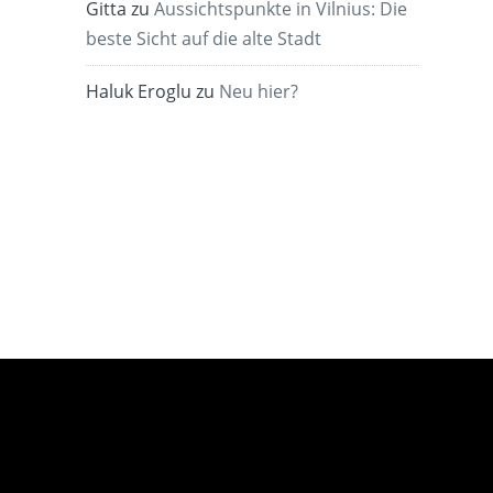
Gitta
zu
Aussichtspunkte in Vilnius: Die
beste Sicht auf die alte Stadt
Haluk Eroglu
zu
Neu hier?