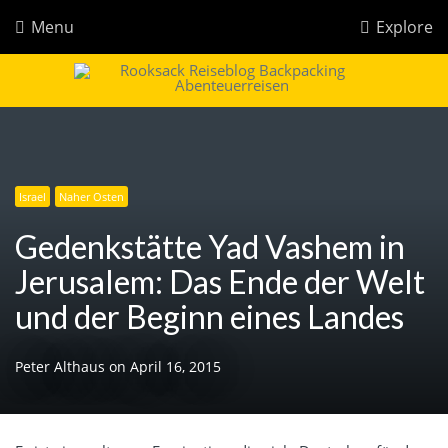
Menu
Explore
Rooksack
Reiseblog für Backpacking in Europa und der Welt
Israel
Naher Osten
Gedenkstätte Yad Vashem in
Jerusalem: Das Ende der Welt
und der Beginn eines Landes
Peter Althaus
on
April 16, 2015