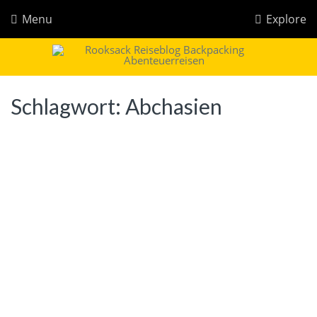
Menu
Explore
Rooksack
Reiseblog für Backpacking in Europa und der Welt
Schlagwort:
Abchasien