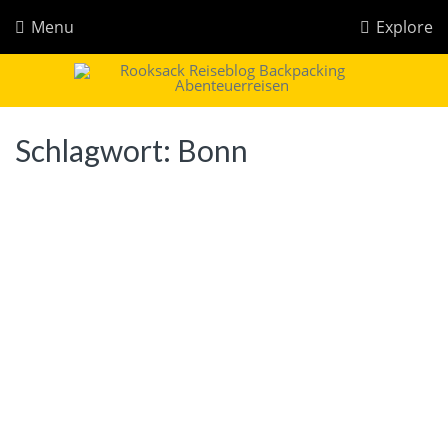
Menu
Explore
Rooksack
Reiseblog für Backpacking in Europa und der Welt
Schlagwort:
Bonn