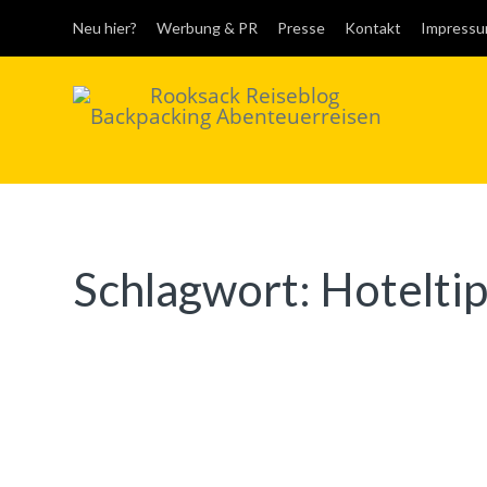
Neu hier?
Werbung & PR
Presse
Kontakt
Impress
Rooksack
Reiseblog für
Backpacking in
Europa und der Welt
Schlagwort:
Hotelti