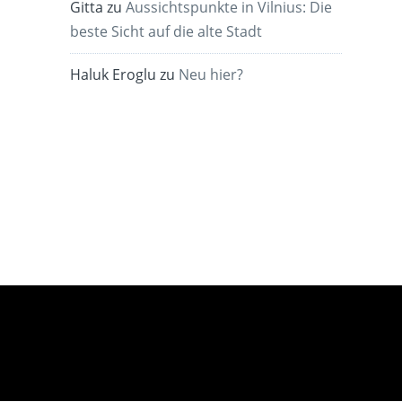
Gitta
zu
Aussichtspunkte in Vilnius: Die
beste Sicht auf die alte Stadt
Haluk Eroglu
zu
Neu hier?