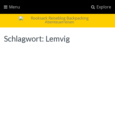
Menu
Explore
Rooksack
Reiseblog für Backpacking in Europa und der Welt
Schlagwort:
Lemvig