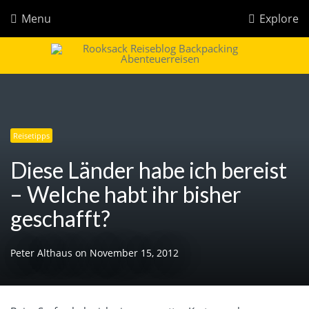
Menu
Explore
Rooksack
Reiseblog für Backpacking in Europa und der Welt
Reisetipps
Diese Länder habe ich bereist
– Welche habt ihr bisher
geschafft?
Peter Althaus
on
November 15, 2012